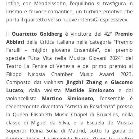
Infine, con Mendelssohn, l’equilibrio si trasfigura in
lirismo e fervore romantico, un turbine emotivo che
porta il quartetto verso nuove intensità espressive».
Il
Quartetto Goldberg
è vincitore del 42°
Premio
Abbiati
della Critica Italiana nella categoria “Premio
Farulli – miglior giovane Ensemble”, del premio
speciale “Una Vita nella Musica Giovani 2024” del
Teatro La Fenice di Venezia e del primo premio al
Filippo Nicosia Chamber Music Award 2023.
Composto dai violinisti
Jingzhi Zhang
e
Giacomo
Lucato
, dalla violista
Matilde Simionato
e dal
violoncellista
Martino Simionato
, l’ensemble è
recentemente diventato “Artista in Residenza” presso
la Queen Elisabeth Music Chapel di Bruxelles, nella
classe di Miguel da Silva, e la Escuela de Musica
Superior Reina Sofia di Madrid, sotto la guida di
Günter Picher. La violinista Jingzhi Zhang ha inoltre