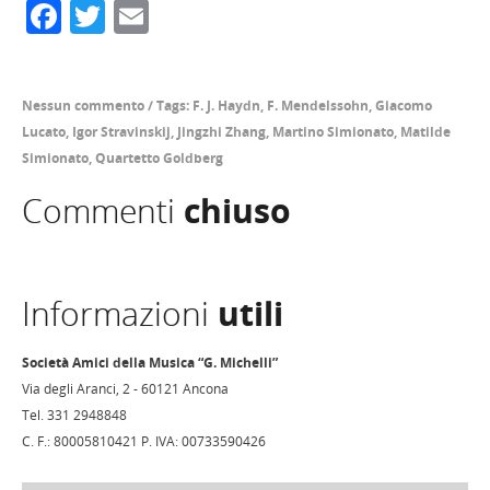
Facebook
Twitter
Email
Nessun commento
/
Tags:
F. J. Haydn
,
F. Mendelssohn
,
Giacomo
Lucato
,
Igor Stravinskij
,
Jingzhi Zhang
,
Martino Simionato
,
Matilde
Simionato
,
Quartetto Goldberg
Commenti
chiuso
Informazioni
utili
Società Amici della Musica “G. Michelli”
Via degli Aranci, 2 - 60121 Ancona
Tel. 331 2948848
C. F.: 80005810421 P. IVA: 00733590426