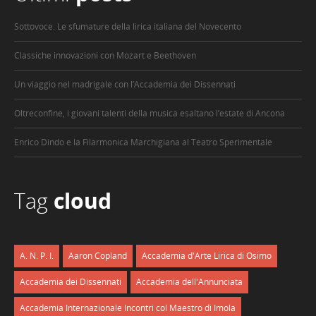
Sottovoce. Le sfumature della lirica italiana del Novecento
Classiche innovazioni con Mozart e Beethoven
Un viaggio nel madrigale con l’Accademia dei Dissennati
Oltreconfine, i giovani talenti della musica esaltano l’estate di Ancona
Enrico Dindo e la Filarmonica Marchigiana al Teatro Sperimentale
Tag
cloud
A. N. P. I.
Aaron Copland
Accademia d'Arte Lirica di Osimo
Accademia dei Dissennati
Accademia dell'Annunciata
Accademia Internazionale Incontri col Maestro di Imola