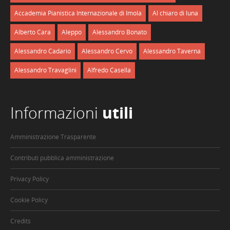
Accademia Pianistica Internazionale di Imola
Al chiaro di luna
Alberto Cara
Aleppo
Alessandro Bonato
Alessandro Cadario
Alessandro Cervo
Alessandro Taverna
Alessandro Travaglini
Alfredo Casella
Informazioni
utili
Amministrazione Trasparente
Contributi pubblica amministrazione
Privacy Policy
Cookie Policy
Credits