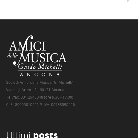
Società Amici della Musica “G. Michelli”
Via degli Aranci, 2 - 60121 Ancona
Tel./fax: 331 2948848 (ore 9.30 - 17.00)
C. F.: 80005810421 P. IVA: 00733590426
Ultimi
posts