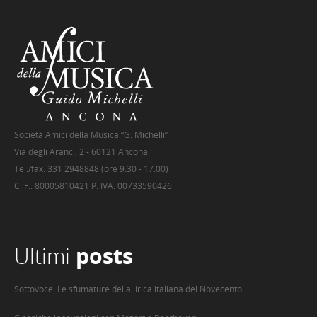
Società Amici della Musica “G. Michelli”
Via degli Aranci, 2 - 60121 Ancona
Tel./fax: 331 2948848 (ore 9.30 - 17.00)
C. F.: 80005810421 P. IVA: 00733590426
Ultimi
posts
Sottovoce. Le sfumature della lirica italiana del Novecento