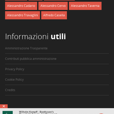
Alessandro Cadario
Alessandro Cervo
Alessandro Taverna
Alessandro Travaglini
Alfredo Casella
Informazioni
utili
Amministrazione Trasparente
Contributi pubblica amministrazione
Privacy Policy
Cookie Policy
Credits
×
Wilhelm Kempff - Beethoven's