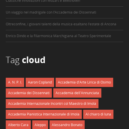
Classiche innovazioni con Mozart e Beethoven
Un viaggio nel madrigale con l’Accademia dei Dissennati
Oltreconfine, i giovani talenti della musica esaltano l’estate di Ancona
Enrico Dindo e la Filarmonica Marchigiana al Teatro Sperimentale
Tag
cloud
A. N. P. I.
Aaron Copland
Accademia d'Arte Lirica di Osimo
Accademia dei Dissennati
Accademia dell'Annunciata
Accademia Internazionale Incontri col Maestro di Imola
Accademia Pianistica Internazionale di Imola
Al chiaro di luna
Alberto Cara
Aleppo
Alessandro Bonato