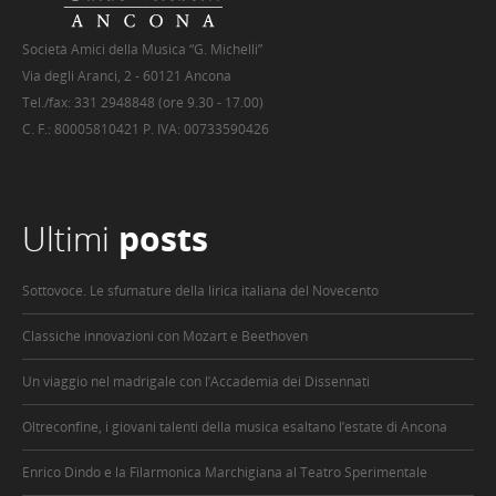
Società Amici della Musica “G. Michelli”
Via degli Aranci, 2 - 60121 Ancona
Tel./fax: 331 2948848 (ore 9.30 - 17.00)
C. F.: 80005810421 P. IVA: 00733590426
Ultimi
posts
Sottovoce. Le sfumature della lirica italiana del Novecento
Classiche innovazioni con Mozart e Beethoven
Un viaggio nel madrigale con l’Accademia dei Dissennati
Oltreconfine, i giovani talenti della musica esaltano l’estate di Ancona
Enrico Dindo e la Filarmonica Marchigiana al Teatro Sperimentale