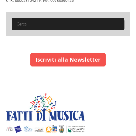
C. F.: 80005810421 P. IVA: 00733590426
Ricerca
per:
Iscriviti alla Newsletter