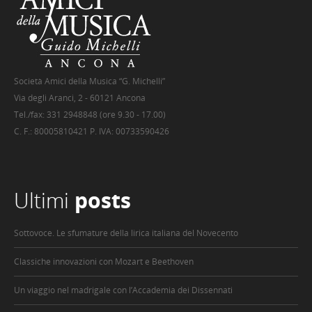
Società Amici della Musica “G. Michelli”
Via degli Aranci, 2 - 60121 Ancona
Tel./fax: 331 2948848 (ore 9.30 - 17.00)
C. F.: 80005810421 P. IVA: 00733590426
Ultimi
posts
Sottovoce. Le sfumature della lirica italiana del Novecento
Classiche innovazioni con Mozart e Beethoven
Un viaggio nel madrigale con l’Accademia dei Dissennati