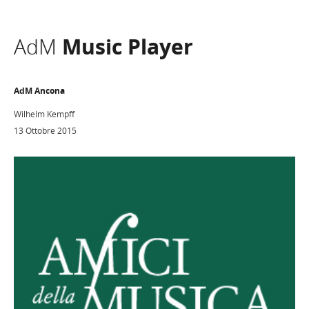
AdM
Music Player
AdM Ancona
Wilhelm Kempff
13 Ottobre 2015