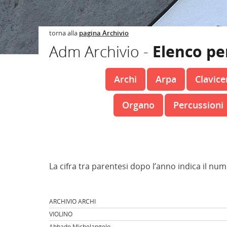
torna alla
pagina Archivio
Adm Archivio -
Elenco pe
Archi
Arpa
Clavic
Organo
Percussioni
La cifra tra parentesi dopo l’anno indica il num
ARCHIVIO ARCHI
VIOLINO
Abbado Michelangelo