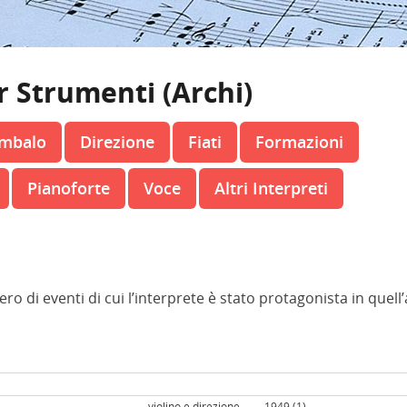
r Strumenti (Archi)
embalo
Direzione
Fiati
Formazioni
Pianoforte
Voce
Altri Interpreti
ero di eventi di cui l’interprete è stato protagonista in quell
violino e direzione
1949 (1)