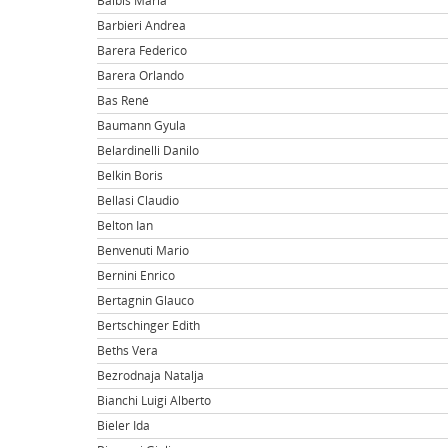
Balbis Maria
Barbieri Andrea
Barera Federico
Barera Orlando
Bas René
Baumann Gyula
Belardinelli Danilo
Belkin Boris
Bellasi Claudio
Belton Ian
Benvenuti Mario
Bernini Enrico
Bertagnin Glauco
Bertschinger Edith
Beths Vera
Bezrodnaja Natalja
Bianchi Luigi Alberto
Bieler Ida