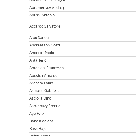
Abramenkov Andreij
Abussi Antonio
Accardo Salvatore
Albu Sandu
Andreasson Gösta
Andreoli Paolo
Antál Jenő
Antonioni Francesco
Apostoli Arnaldo
Archera Laura
Armuzzi Gabriella
Asciolla Dino
Ashkenazy Shmuel
Ayo Felix
Babo Klodiana
Bäss Hajo