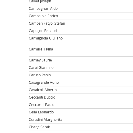
Calvet Joseph
Campagnari Aldo
Campajola Enrico
Campan Fatyol Stefan
Capuçon Renaud
Carmignola Giuliano
Carmirelli Pina
Carney Laurie
Carpi Giannino
Caruso Paolo
Casagrande Adrio
Cavalcoli Alberto
Ceccanti Duccio
Ceccaroli Paolo
Cella Leonardo
Ceradini Margherita
Chang Sarah