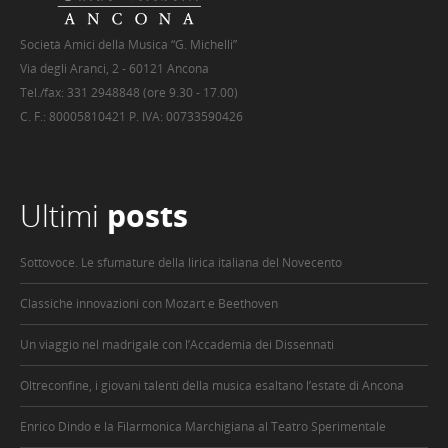
Società Amici della Musica “G. Michelli”
Via degli Aranci, 2 - 60121 Ancona
Tel./fax: 331 2948848 (ore 9.30 - 17.00)
C. F.: 80005810421 P. IVA: 00733590426
Ultimi
posts
Sottovoce. Le sfumature della lirica italiana del Novecento
Classiche innovazioni con Mozart e Beethoven
Un viaggio nel madrigale con l’Accademia dei Dissennati
Oltreconfine, i giovani talenti della musica esaltano l’estate di Ancona
Enrico Dindo e la Filarmonica Marchigiana al Teatro Sperimentale