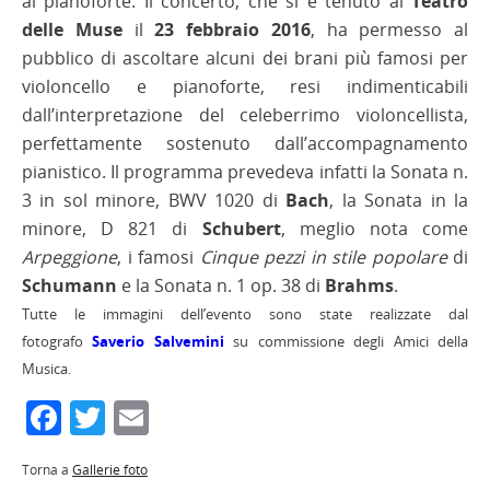
al pianoforte. Il concerto, che si è tenuto al
Teatro
delle Muse
il
23 febbraio 2016
, ha permesso al
pubblico di ascoltare alcuni dei brani più famosi per
violoncello e pianoforte, resi indimenticabili
dall’interpretazione del celeberrimo violoncellista,
perfettamente sostenuto dall’accompagnamento
pianistico. Il programma prevedeva infatti la Sonata n.
3 in sol minore, BWV 1020 di
Bach
, la Sonata in la
minore, D 821 di
Schubert
, meglio nota come
Arpeggione
, i famosi
Cinque pezzi in stile popolare
di
Schumann
e la Sonata n. 1 op. 38 di
Brahms
.
Tutte le immagini dell’evento sono state realizzate dal
fotografo
Saverio Salvemini
su commissione degli Amici della
Musica.
Facebook
Twitter
Email
Torna a
Gallerie foto