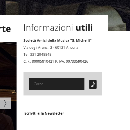
Informazioni
utili
rte
Società Amici della Musica “G. Michelli”
Via degli Aranci, 2 - 60121 Ancona
Tel. 331 2948848
C. F.: 80005810421 P. IVA: 00733590426
Ricerca
per:
Iscriviti alla Newsletter