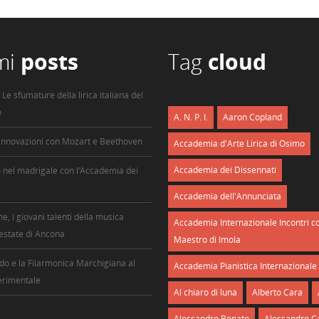
imi
posts
Tag
cloud
 Le sfumature della lirica italiana del
o
A. N. P. I.
Aaron Copland
 innovazioni con Mozart e Beethoven
Accademia d'Arte Lirica di Osimo
Accademia dei Dissennati
 nel madrigale con l’Accademia dei
i
Accademia dell'Annunciata
ne, i giovani talenti della musica
Accademia Internazionale Incontri co
’estate di Ancona
Maestro di Imola
do e la Filarmonica Marchigiana al
Accademia Pianistica Internazionale 
erimentale
Al chiaro di luna
Alberto Cara
Alessandro Bonato
Alessandro C