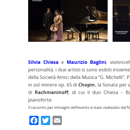
Silvia Chiesa
e
Maurizio Baglini
, violonce
personalità. i due artisti si sono esibiti insieme
della Società Amici della Musica “G. Michelli”
in sol minore op. 65 di
Chopin
, la Sonata per 
di
Rachmaninoff
, di cui il duo Chiesa – Ba
pianoforte.
Il racconto per immagini dell’evento è stato realizzato dal 
Facebook
Twitter
Email