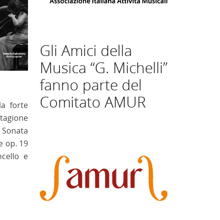
Gli Amici della
Musica “G. Michelli”
fanno parte del
Comitato AMUR
la forte
Stagione
a Sonata
e op. 19
ncello e