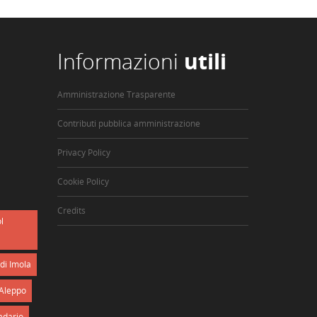
Informazioni
utili
Amministrazione Trasparente
Contributi pubblica amministrazione
Privacy Policy
Cookie Policy
Credits
l
di Imola
Aleppo
adario