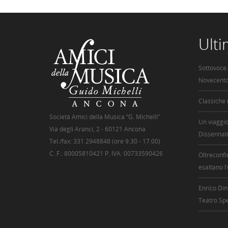
Ult
Sottovoce.
Novecent
Classiche
Società Amici della Musica “G. Michelli”
Un viaggio
Via degli Aranci, 2 - 60121 Ancona
Dissennat
Tel./fax: 331 2948848 (ore 9.30 - 17.00)
C. F.: 80005810421 P. IVA: 00733590426
Oltreconfi
esaltano l
Enrico Din
Teatro Sp