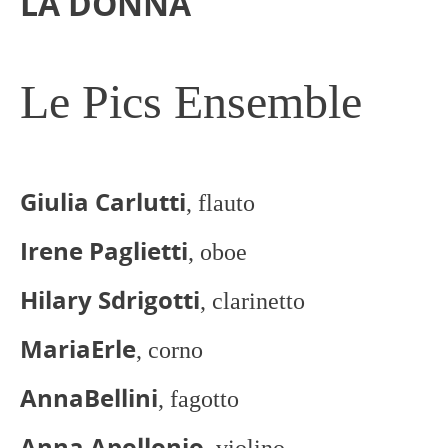
LA DONNA
Le Pics Ensemble
Giulia Carlutti
, flauto
Irene Paglietti
, oboe
Hilary Sdrigotti
, clarinetto
Maria
Erle
, corno
Anna
Bellini
, fagotto
Anna Apollonio
, violino