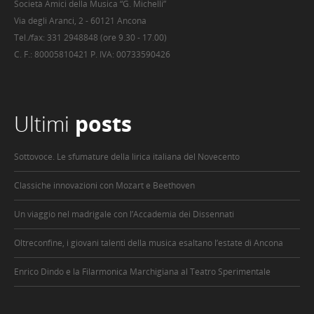
Società Amici della Musica “G. Michelli”
Via degli Aranci, 2 - 60121 Ancona
Tel./fax: 331 2948848 (ore 9.30 - 17.00)
C. F.: 80005810421 P. IVA: 00733590426
Ultimi
posts
Sottovoce. Le sfumature della lirica italiana del Novecento
Classiche innovazioni con Mozart e Beethoven
Un viaggio nel madrigale con l’Accademia dei Dissennati
Oltreconfine, i giovani talenti della musica esaltano l’estate di Ancona
Enrico Dindo e la Filarmonica Marchigiana al Teatro Sperimentale