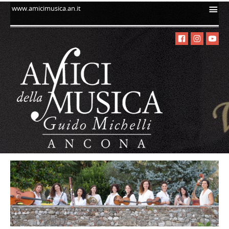
i
www.amicimusica.an.it