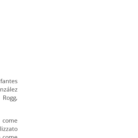
nfantes
onzález
, Rogg,
ia come
lizzato
le come