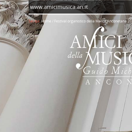
www.amicimusica.an.it
Sei qui:
Home
/
Festival organistico della Marca Anconetana 2