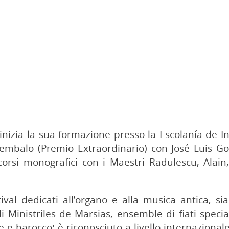
inizia la sua formazione presso la Escolanía de I
cembalo (Premio Extraordinario) con José Luis G
orsi monografici con i Maestri Radulescu, Alain
ival dedicati all’organo e alla musica antica, s
Ministriles de Marsias, ensemble di fiati specia
e e barocco; è riconosciuto a livello internaziona