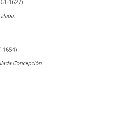
61-1627)
alada
.
-1654)
ulada Concepción