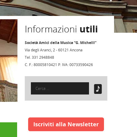
Informazioni
utili
Società Amici della Musica “G. Michelli”
Via degli Aranci, 2 - 60121 Ancona
Tel. 331 2948848
C. F.: 80005810421 P. IVA: 00733590426
Ricerca
per:
Iscriviti alla Newsletter