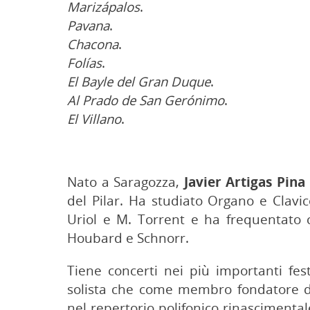
Marizápalos
.
Pavana
.
Chacona
.
Folías
.
El Bayle del Gran Duque
.
Al Prado de San Gerónimo
.
El Villano
.
Nato a Saragozza,
Javier Artigas Pina
del Pilar. Ha studiato Organo e Clavi
Uriol e M. Torrent e ha frequentato c
Houbard e Schnorr.
Tiene concerti nei più importanti fest
solista che come membro fondatore di 
nel repertorio polifonico rinascimental