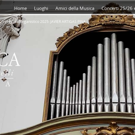
Home
Luoghi
Amici della Musica
Concerti 25/26 e
025
/
Festival organistico 2025: JAVIER ARTIGAS PINA