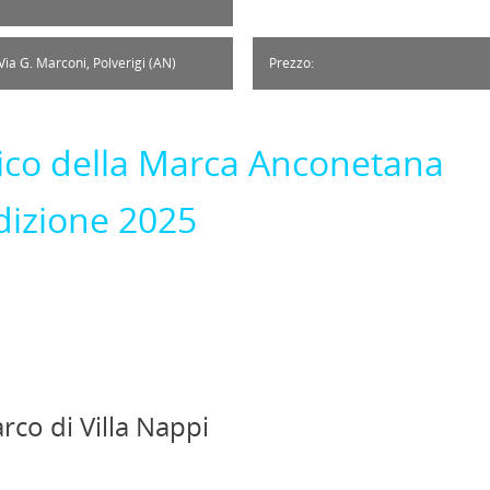
Via G. Marconi, Polverigi (AN)
Prezzo:
tico della Marca Anconetana
dizione 2025
co di Villa Nappi