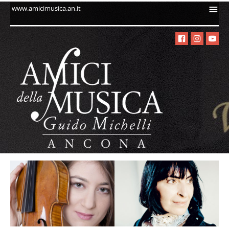
i
www.amicimusica.an.it