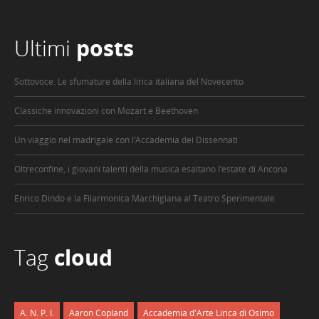
Ultimi
posts
Sottovoce. Le sfumature della lirica italiana del Novecento
Classiche innovazioni con Mozart e Beethoven
Un viaggio nel madrigale con l’Accademia dei Dissennati
Oltreconfine, i giovani talenti della musica esaltano l’estate di Ancona
Enrico Dindo e la Filarmonica Marchigiana al Teatro Sperimentale
Tag
cloud
A. N. P. I.
Aaron Copland
Accademia d'Arte Lirica di Osimo