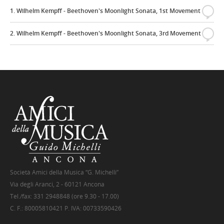
1. Wilhelm Kempff - Beethoven's Moonlight Sonata, 1st Movement
{
2. Wilhelm Kempff - Beethoven's Moonlight Sonata, 3rd Movement
{
Società Amici della Musica “G. Michelli”
Via degli Aranci, 2 - 60121 Ancona
Tel./fax: 331 2948848 (ore 9.30 - 17.00)
C. F.: 80005810421 P. IVA: 00733590426