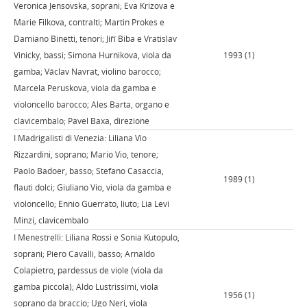
Veronica Jensovska, soprani; Eva Krizova e
Marie Filkova, contralti; Martin Prokes e
Damiano Binetti, tenori; Jiří Biba e Vratislav
Vinicky, bassi; Simona Hurniková, viola da
1993 (1)
gamba; Václav Navrat, violino barocco;
Marcela Peruskova, viola da gamba e
violoncello barocco; Ales Barta, organo e
clavicembalo; Pavel Baxa, direzione
I Madrigalisti di Venezia: Liliana Vio
Rizzardini, soprano; Mario Vio, tenore;
Paolo Badoer, basso; Stefano Casaccia,
1989 (1)
flauti dolci; Giuliano Vio, viola da gamba e
violoncello; Ennio Guerrato, liuto; Lia Levi
Minzi, clavicembalo
I Menestrelli: Liliana Rossi e Sonia Kutopulo,
soprani; Piero Cavalli, basso; Arnaldo
Colapietro, pardessus de viole (viola da
gamba piccola); Aldo Lustrissimi, viola
1956 (1)
soprano da braccio; Ugo Neri, viola