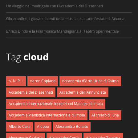
Un viaggio nel madrigale con l’Accademia dei Dissennati
Oltreconfine, i giovani talenti della musica esaltano l’estate di Ancona
Enrico Dindo e la Filarmonica Marchigiana al Teatro Sperimentale
Tag
cloud
A. N. P. I.
Aaron Copland
Accademia d'Arte Lirica di Osimo
Accademia dei Dissennati
Accademia dell'Annunciata
Accademia Internazionale Incontri col Maestro di Imola
Accademia Pianistica Internazionale di Imola
Al chiaro di luna
Alberto Cara
Aleppo
Alessandro Bonato
Alessandro Cadario
Alessandro Cervo
Alessandro Taverna