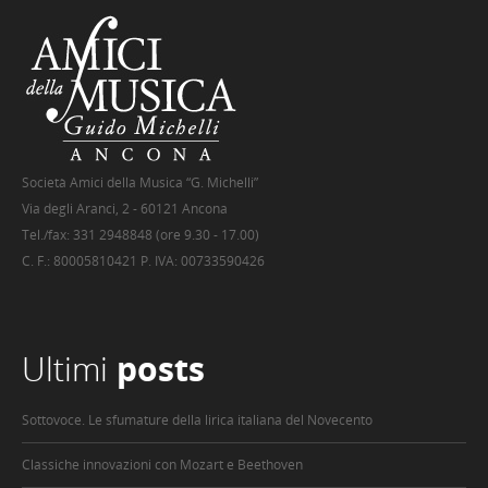
Società Amici della Musica “G. Michelli”
Via degli Aranci, 2 - 60121 Ancona
Tel./fax: 331 2948848 (ore 9.30 - 17.00)
C. F.: 80005810421 P. IVA: 00733590426
Ultimi
posts
Sottovoce. Le sfumature della lirica italiana del Novecento
Classiche innovazioni con Mozart e Beethoven