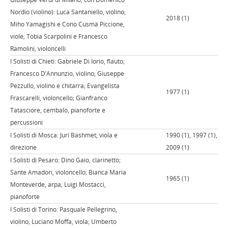
Nordio (violino): Luca Santaniello, violino;
2018 (1)
Miho Yamagishi e Cono Cusmà Piccione,
viole; Tobia Scarpolini e Francesco
Ramolini, violoncelli
I Solisti di Chieti: Gabriele Di Iorio, flauto;
Francesco D’Annunzio, violino; Giuseppe
Pezzullo, violino e chitarra; Evangelista
1977 (1)
Frascarelli, violoncello; Gianfranco
Tatasciore, cembalo, pianoforte e
percussioni
I Solisti di Mosca: Juri Bashmet, viola e
1990 (1), 1997 (1),
direzione
2009 (1)
I Solisti di Pesaro: Dino Gaio, clarinetto;
Sante Amadori, violoncello; Bianca Maria
1965 (1)
Monteverde, arpa; Luigi Mostacci,
pianoforte
I Solisti di Torino: Pasquale Pellegrino,
violino; Luciano Moffa, viola; Umberto