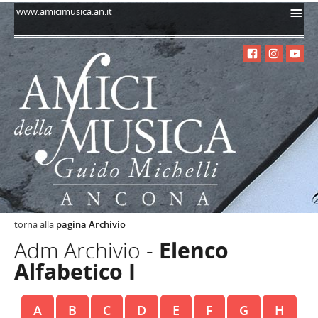
i
www.amicimusica.an.it
torna alla
pagina Archivio
Adm Archivio -
Elenco
Alfabetico I
A
B
C
D
E
F
G
H