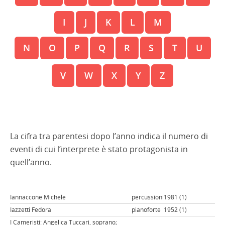
I
J
K
L
M
N
O
P
Q
R
S
T
U
V
W
X
Y
Z
La cifra tra parentesi dopo l’anno indica il numero di
eventi di cui l’interprete è stato protagonista in
quell’anno.
Iannaccone Michele
percussioni
1981 (1)
Iazzetti Fedora
pianoforte
1952 (1)
I Cameristi: Angelica Tuccari, soprano;