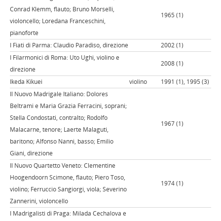
Conrad Klemm, flauto; Bruno Morselli,
1965 (1)
violoncello; Loredana Franceschini,
pianoforte
I Fiati di Parma: Claudio Paradiso, direzione
2002 (1)
I Filarmonici di Roma: Uto Ughi, violino e
2008 (1)
direzione
Ikeda Kikuei
violino
1991 (1), 1995 (3)
Il Nuovo Madrigale Italiano: Dolores
Beltrami e Maria Grazia Ferracini, soprani;
Stella Condostati, contralto; Rodolfo
1967 (1)
Malacarne, tenore; Laerte Malaguti,
baritono; Alfonso Nanni, basso; Emilio
Giani, direzione
Il Nuovo Quartetto Veneto: Clementine
Hoogendoorn Scimone, flauto; Piero Toso,
1974 (1)
violino; Ferruccio Sangiorgi, viola; Severino
Zannerini, violoncello
I Madrigalisti di Praga: Milada Cechalova e