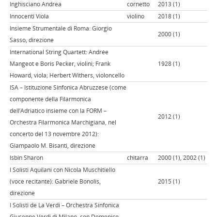
Inghisciano Andrea
cornetto
2013 (1)
Innocenti Viola
violino
2018 (1)
Insieme Strumentale di Roma: Giorgio
2000 (1)
Sasso, direzione
International String Quartett: Andrée
Mangeot e Boris Pecker, violini; Frank
1928 (1)
Howard, viola; Herbert Withers, violoncello
ISA – Istituzione Sinfonica Abruzzese (come
componente della Filarmonica
dell’Adriatico insieme con la FORM –
2012 (1)
Orchestra Filarmonica Marchigiana, nel
concerto del 13 novembre 2012):
Giampaolo M. Bisanti, direzione
Isbin Sharon
chitarra
2000 (1), 2002 (1)
I Solisti Aquilani con Nicola Muschitiello
(voce recitante): Gabriele Bonolis,
2015 (1)
direzione
I Solisti de La Verdi – Orchestra Sinfonica
Giuseppe Verdi di Milano, con Domenico