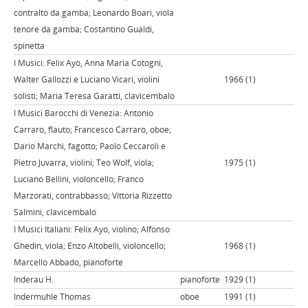
contralto da gamba; Leonardo Boari, viola
tenore da gamba; Costantino Gualdi,
spinetta
I Musici: Felix Ayo, Anna Maria Cotogni,
Walter Gallozzi e Luciano Vicari, violini
1966 (1)
solisti; Maria Teresa Garatti, clavicembalo
I Musici Barocchi di Venezia: Antonio
Carraro, flauto; Francesco Carraro, oboe;
Dario Marchi, fagotto; Paolo Ceccaroli e
Pietro Juvarra, violini; Teo Wolf, viola;
1975 (1)
Luciano Bellini, violoncello; Franco
Marzorati, contrabbasso; Vittoria Rizzetto
Salmini, clavicembalo
I Musici Italiani: Felix Ayo, violino; Alfonso
Ghedin, viola; Enzo Altobelli, violoncello;
1968 (1)
Marcello Abbado, pianoforte
Inderau H.
pianoforte
1929 (1)
Indermuhle Thomas
oboe
1991 (1)