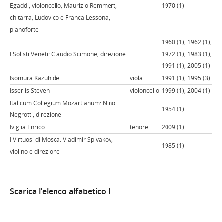
Egaddi, violoncello; Maurizio Remmert,
1970 (1)
chitarra; Ludovico e Franca Lessona,
pianoforte
1960 (1), 1962 (1),
I Solisti Veneti: Claudio Scimone, direzione
1972 (1), 1983 (1),
1991 (1), 2005 (1)
Isomura Kazuhide
viola
1991 (1), 1995 (3)
Isserlis Steven
violoncello
1999 (1), 2004 (1)
Italicum Collegium Mozartianum: Nino
1954 (1)
Negrotti, direzione
Iviglia Enrico
tenore
2009 (1)
I Virtuosi di Mosca: Vladimir Spivakov,
1985 (1)
violino e direzione
Scarica l’elenco alfabetico I