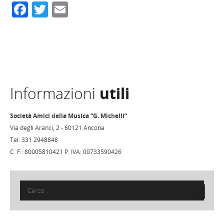
Facebook
Twitter
Email
Informazioni
utili
Società Amici della Musica “G. Michelli”
Via degli Aranci, 2 - 60121 Ancona
Tel. 331 2948848
C. F.: 80005810421 P. IVA: 00733590426
Ricerca
per: