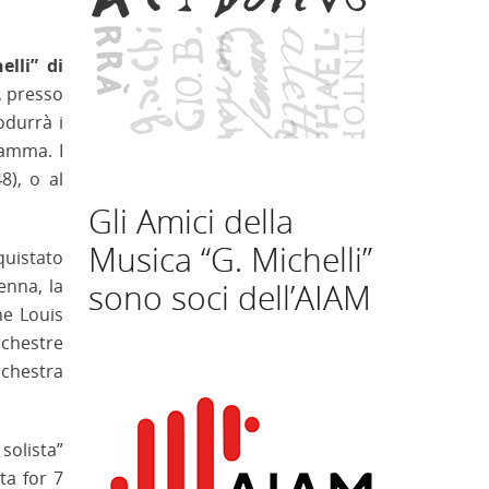
elli” di
, presso
odurrà i
ramma. I
8), o al
Gli Amici della
Musica “G. Michelli”
quistato
enna, la
sono soci dell’AIAM
ne Louis
rchestre
rchestra
solista”
ta for 7