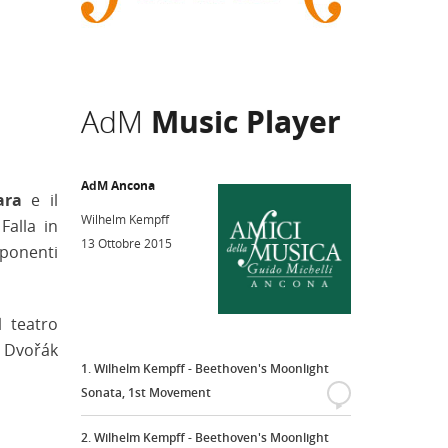
AdM
Music Player
AdM Ancona
ara
e il
Wilhelm Kempff
alla in
13 Ottobre 2015
ponenti
l teatro
, Dvořák
1. Wilhelm Kempff - Beethoven's Moonlight
Sonata, 1st Movement
{
2. Wilhelm Kempff - Beethoven's Moonlight