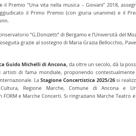
), e il Premio “Una vita nella musica – Giovani” 2018, asseg
aggiudicato il Primo Premio (con giuria unanime) e il Pr
onn.
nservatorio “G.Donizetti” di Bergamo e l’Università del M
oseguita grazie al sostegno di Maria Grazia Bellocchio, Pavel 
ca Guido Michelli di Ancona,
da oltre un secolo, dà la possi
 di artisti di fama mondiale, proponendo contestualmente
nternazionale. La
Stagione Concertistica 2025/26
si realiz
 Cultura, Regione Marche, Comune di Ancona e Uni
on FORM e Marche Concerti. Si ringraziano Marche Teatro e 