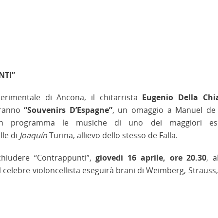
NTI”
perimentale di Ancona, il chitarrista
Eugenio Della Chi
ranno
“Souvenirs D’Espagne”
, un omaggio a Manuel de F
 In programma le musiche di uno dei maggiori es
lle di
Joaquín
Turina, allievo dello stesso de Falla.
hiudere “Contrappunti”,
giovedì 16 aprile, ore 20.30
, a
l celebre violoncellista eseguirà brani di Weimberg, Strauss