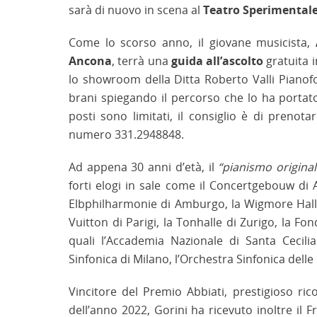
sarà di nuovo in scena al
Teatro Sperimental
Come lo scorso anno, il giovane musicista,
Ancona
, terrà una
guida all’ascolto
gratuita i
lo showroom della Ditta Roberto Valli Pianofo
brani spiegando il percorso che lo ha portat
posti sono limitati, il consiglio è di prenot
numero 331.2948848.
Ad appena 30 anni d’età, il
“pianismo original
forti elogi in sale come il Concertgebouw di 
Elbphilharmonie di Amburgo, la Wigmore Hall d
Vuitton di Parigi, la Tonhalle di Zurigo, la F
quali l’Accademia Nazionale di Santa Cecili
Sinfonica di Milano, l’Orchestra Sinfonica dell
Vincitore del Premio Abbiati, prestigioso ric
dell’anno 2022, Gorini ha ricevuto inoltre il