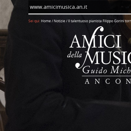
www.amicimusica.an.it
Sei qui:
Home
/
Notizie
/
Il talentuoso pianista Filippo Gorini t