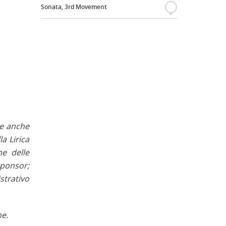
Sonata, 3rd Movement
{
re anche
a Lirica
he delle
sponsor;
strativo
he.