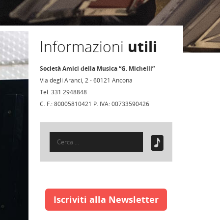
Informazioni
utili
Società Amici della Musica “G. Michelli”
Via degli Aranci, 2 - 60121 Ancona
Tel. 331 2948848
C. F.: 80005810421 P. IVA: 00733590426
Ricerca
per:
Iscriviti alla Newsletter