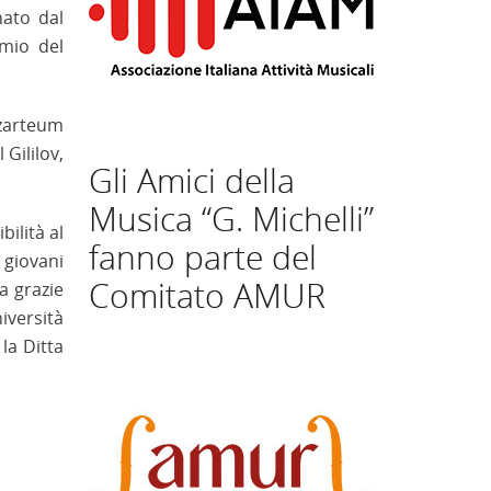
nato dal
emio del
ozarteum
Gililov,
Gli Amici della
Musica “G. Michelli”
bilità al
fanno parte del
 giovani
Comitato AMUR
za grazie
versità
la Ditta