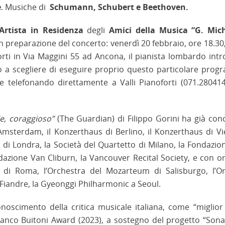
e
. Musiche di
Schumann, Schubert e Beethoven.
Artista in Residenza
degli
Amici della Musica “G. Mich
n preparazione del concerto: venerdì 20 febbraio, ore 18.30
rti in Via Maggini 55 ad Ancona, il pianista lombardo intr
o a scegliere di eseguire proprio questo particolare prog
are telefonando direttamente a Valli Pianoforti (071.280414
e, coraggioso”
(The Guardian) di Filippo Gorini ha già con
Amsterdam, il Konzerthaus di Berlino, il Konzerthaus di Vi
i Londra, la Società del Quartetto di Milano, la Fondazio
ondazione Van Cliburn, la Vancouver Recital Society, e con o
a di Roma, l’Orchestra del Mozarteum di Salisburgo, l’O
e Fiandre, la Gyeonggi Philharmonic a Seoul.
onoscimento della critica musicale italiana, come “miglior 
 Franco Buitoni Award (2023), a sostegno del progetto “Sona