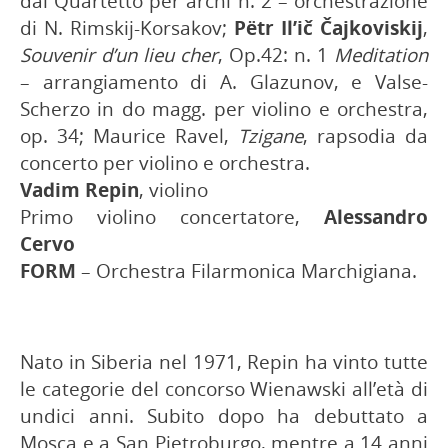
dal Quartetto per archi n. 2 – orchestrazione
di N. Rimskij-Korsakov;
Pëtr Il’ič Čajkoviskij
,
Souvenir d’un lieu cher
, Op.42: n. 1
Meditation
– arrangiamento di A. Glazunov, e Valse-
Scherzo in do magg. per violino e orchestra,
op. 34; Maurice Ravel,
Tzigane
, rapsodia da
concerto per violino e orchestra.
Vadim Repin
, violino
Primo violino concertatore,
Alessandro
Cervo
FORM
– Orchestra Filarmonica Marchigiana.
Nato in Siberia nel 1971, Repin ha vinto tutte
le categorie del concorso Wienawski all’età di
undici anni. Subito dopo ha debuttato a
Mosca e a San Pietroburgo, mentre a 14 anni