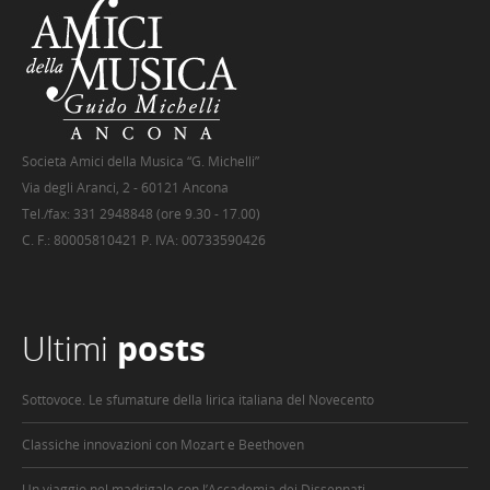
Società Amici della Musica “G. Michelli”
Via degli Aranci, 2 - 60121 Ancona
Tel./fax: 331 2948848 (ore 9.30 - 17.00)
C. F.: 80005810421 P. IVA: 00733590426
Ultimi
posts
Sottovoce. Le sfumature della lirica italiana del Novecento
Classiche innovazioni con Mozart e Beethoven
Un viaggio nel madrigale con l’Accademia dei Dissennati