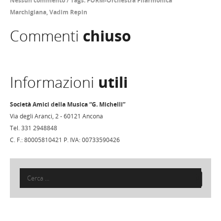
Nessun commento
/
Tags:
FORM-Orchestra Filarmonica
Marchigiana
,
Vadim Repin
Commenti
chiuso
Informazioni
utili
Società Amici della Musica “G. Michelli”
Via degli Aranci, 2 - 60121 Ancona
Tel. 331 2948848
C. F.: 80005810421 P. IVA: 00733590426
Ricerca
per: