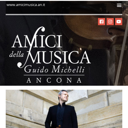
i
www.amicimusica.an.it