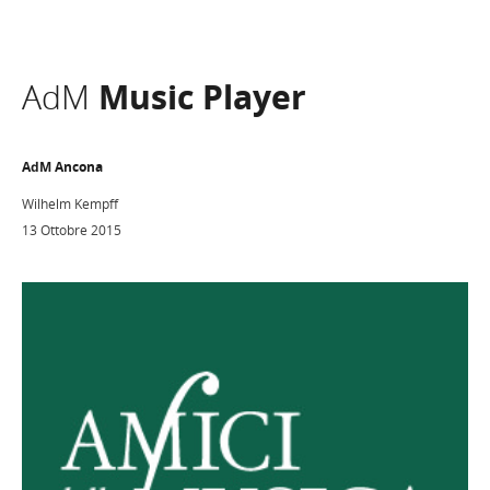
AdM
Music Player
AdM Ancona
Wilhelm Kempff
13 Ottobre 2015